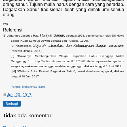
orang sahur. Tujuan mulia harus dengan cara yang beradab.
Bagarakan Sahur tradisional itulah yang dimaklumi semua
orang.
***
Referensi:
Hikayat Banjar
[1] Johannes Jacobus Ras,
, disertasi 1968, diterjemahkan oleh Siti Hawa
Salleh (Kuala Lumpur: Dewan Bahasa dan Pustaka, 1990).
Sejarah, Etnisitas, dan Kebudayaan Banjar
[2] Noorpikriadi,
(Yogyakarta:
Penerbit Ombak, 2015).
[3] “Bukannya Membangunkan Warga, Bagarakan Sahur Dianggap Malah
Mengganggu”, http://kaltim.tribunnews.com/2017/06/03/bukannya-membangunkan-
warga-bagarakan-sahur-dianggap-malah-mengganggu, diakses tanggal 4 Juni 2017.
[4] “Walikota Buka Festival Bagarakan Sahur”, www.kaltim.kemenag.go.id, diakses
tanggal 18 Juni 2017.
Penulis: Muhammad Sarip
di
Juni 20, 2017
Berbagi
Tidak ada komentar: