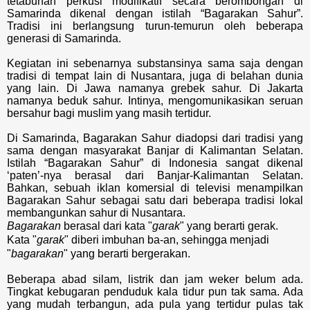
tetabuhan perkusi modifikatif secara berombongan di
Samarinda dikenal dengan istilah “Bagarakan Sahur”.
Tradisi ini berlangsung turun-temurun oleh beberapa
generasi di Samarinda.
Kegiatan ini sebenarnya substansinya sama saja dengan
tradisi di tempat lain di Nusantara, juga di belahan dunia
yang lain. Di Jawa namanya grebek sahur. Di Jakarta
namanya beduk sahur. Intinya, mengomunikasikan seruan
bersahur bagi muslim yang masih tertidur.
Di Samarinda, Bagarakan Sahur diadopsi dari tradisi yang
sama dengan masyarakat Banjar di Kalimantan Selatan.
Istilah “Bagarakan Sahur” di Indonesia sangat dikenal
‘paten’-nya berasal dari Banjar-Kalimantan Selatan.
Bahkan, sebuah iklan komersial di televisi menampilkan
Bagarakan Sahur sebagai satu dari beberapa tradisi lokal
membangunkan sahur di Nusantara.
Bagarakan
berasal dari kata "
garak
" yang berarti gerak.
Kata "
garak
" diberi imbuhan ba-an, sehingga menjadi
"
bagarakan
" yang berarti bergerakan.
Beberapa abad silam, listrik dan jam weker belum ada.
Tingkat kebugaran penduduk kala tidur pun tak sama. Ada
yang mudah terbangun, ada pula yang tertidur pulas tak