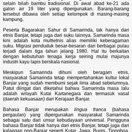
selain bilah bambu tradisional. Di awal abad ke-21 ada
galon air 19 liter yang dipergunakan. Barang-barang
tersebut dibawa oleh setiap kelompok di masing-masing
kampung.
Peserta Bagarakan Sahur di Samarinda, tak hanya dari
etnis Banjar, tetapi juga dari suku lainnya. Samarinda masa
kini adalah kota multietnis alias memiliki keberagaman
suku. Migrasi penduduk besar-besaran dari berbagai pulau
terjadi dalam tiga tahun jelang 1980. Hal itu berkaitan
dengan kebutuhan tenaga kerja seiring mulai majunya
industri kayu lapis berskala nasional.
Meskipun Samarinda dihuni oleh beragam etnis,
masyarakat Samarinda tetap mempertahankan kultur lokal
Banjar yang sudah membumi sejak lima abad sebelumnya.
Patut diingat dan diketahui bahwa Samarinda masa lalu
adalah wilayah Kutai Kartanegara dan termasuk vasal
(daerah kekuasaan) dari Kerajaan Banjar.
Bahasa Banjar merupakan
lingua franca
(bahasa
pergaulan) yang dipergunakan masyarakat Samarinda
sebagai satu dari unsur kebudayaan universal. Pengguna
bahasa Banjar tidak hanya dari etnis Banjar, tetapi juga dari
kalangan non-Banjar seperti Kutai, Jawa, Bugis, Tionghoa,