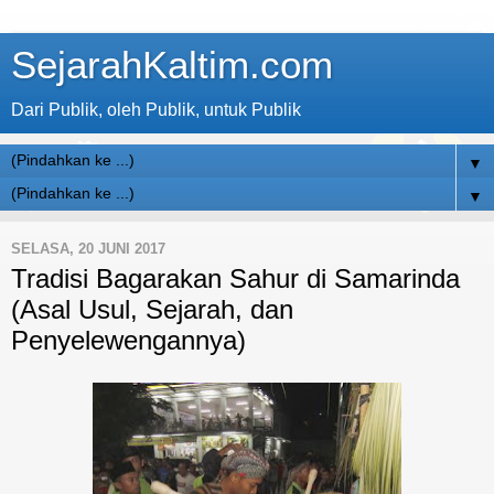
SejarahKaltim.com
Dari Publik, oleh Publik, untuk Publik
▼
▼
SELASA, 20 JUNI 2017
Tradisi Bagarakan Sahur di Samarinda
(Asal Usul, Sejarah, dan
Penyelewengannya)