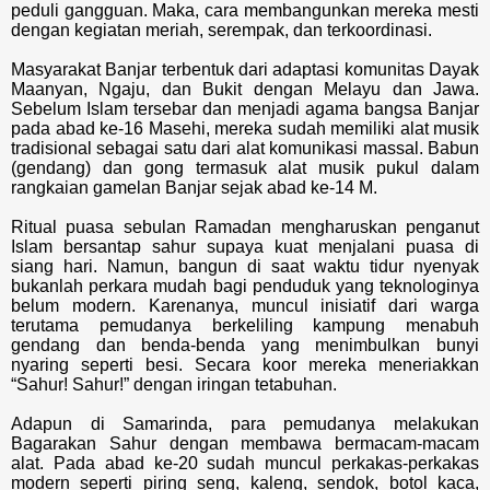
peduli gangguan. Maka, cara membangunkan mereka mesti
dengan kegiatan meriah, serempak, dan terkoordinasi.
Masyarakat Banjar terbentuk dari adaptasi komunitas Dayak
Maanyan, Ngaju, dan Bukit dengan Melayu dan Jawa.
Sebelum Islam tersebar dan menjadi agama bangsa Banjar
pada abad ke-16 Masehi, mereka sudah memiliki alat musik
tradisional sebagai satu dari alat komunikasi massal. Babun
(gendang) dan gong termasuk alat musik pukul dalam
rangkaian gamelan Banjar sejak abad ke-14 M.
Ritual puasa sebulan Ramadan mengharuskan penganut
Islam bersantap sahur supaya kuat menjalani puasa di
siang hari. Namun, bangun di saat waktu tidur nyenyak
bukanlah perkara mudah bagi penduduk yang teknologinya
belum modern. Karenanya, muncul inisiatif dari warga
terutama pemudanya berkeliling kampung menabuh
gendang dan benda-benda yang menimbulkan bunyi
nyaring seperti besi. Secara koor mereka meneriakkan
“Sahur! Sahur!” dengan iringan tetabuhan.
Adapun di Samarinda, para pemudanya melakukan
Bagarakan Sahur dengan membawa bermacam-macam
alat. Pada abad ke-20 sudah muncul perkakas-perkakas
modern seperti piring seng, kaleng, sendok, botol kaca,