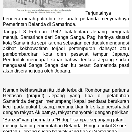
Terjuntainya
bendera merah-putih-biru ke tanah, pertanda menyerahnya
Pemerintah Belanda di Samarinda.
Tanggal 3 Februari 1942 balatentara Jepang bergerak
menuju Samarinda dari Sanga Sanga. Pagi harinya situasi
kota Samarinda sepi karena sebagian penduduk mengungsi
akibat kekhawatiran terjadi pertempuran dahsyat atau
pembombardiran kota oleh pesawat tempur Jepang.
Penduduk menda
pat kabar bahwa tentara Jepang sudah
menguasai Sanga Sanga dan itu berarti Samarinda pasti
akan diserang juga oleh Jepang.
Namun kekhawatiran itu tidak terbukti. Rombongan pertama
Heitasan (prajurit) Jepang yang tiba di pelabuhan
Samarinda dengan menumpangi kapal pendarat berukuran
kecil pada pukul 1 siang, menunjukkan trik sikap bersahabat
dengan rakyat. Akibatnya, rakyat menyoraki dengan pekikan
“Banzai” yang bermakna “Hidup!” sampai sepanjang jalan
menuju kantor pemerintahan Belanda. Hingga pukul 3 sore
serdadu Jepang sudah banyak yang tiba di Samarinda.