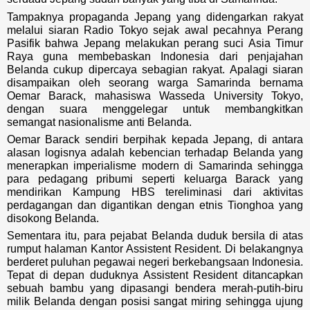
Tampaknya propaganda Jepang yang didengarkan rakyat
melalui siaran Radio Tokyo sejak awal pecahnya Perang
Pasifik bahwa Jepang melakukan perang suci Asia Timur
Raya guna membebaskan Indonesia dari penjajahan
Belanda cukup dipercaya sebagian rakyat. Apalagi siaran
disampaikan oleh seorang warga Samarinda bernama
Oemar Barack, mahasiswa Wasseda University Tokyo,
dengan suara menggelegar untuk membangkitkan
semangat nasionalisme anti Belanda.
Oemar Barack sendiri berpihak kepada Jepang, di antara
alasan logisnya adalah kebencian terhadap Belanda yang
menerapkan imperialisme modern di Samarinda sehingga
para pedagang pribumi seperti keluarga Barack yang
mendirikan Kampung HBS tereliminasi dari aktivitas
perdagangan dan digantikan dengan etnis Tionghoa yang
disokong Belanda.
Sementara itu, para pejabat Belanda duduk bersila di atas
rumput halaman Kantor Assistent Resident. Di belakangnya
berderet puluhan pegawai negeri berkebangsaan Indonesia.
Tepat di depan duduknya Assistent Resident ditancapkan
sebuah bambu yang dipasangi bendera merah-putih-biru
milik Belanda dengan posisi sangat miring sehingga ujung