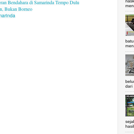
nask
geran Bendahara di Samarinda Tempo Dulu
meng
an, Bukan Borneo
marinda
batu
mena
belu
dari
seja
hasil