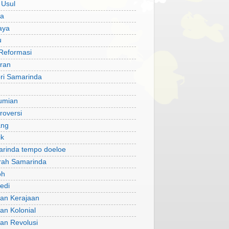
 Usul
ta
aya
u
Reformasi
ran
ori Samarinda
umian
roversi
ang
ik
rinda tempo doeloe
rah Samarinda
oh
edi
an Kerajaan
n Kolonial
an Revolusi