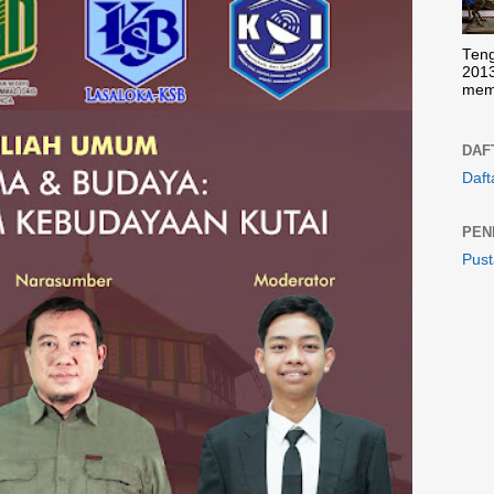
Teng
2013
memp
DAFT
Dafta
PEN
Pust