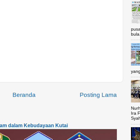
pusa
bula.
yang
Beranda
Posting Lama
Nurh
Ira 
Syah
lam dalam Kebudayaan Kutai