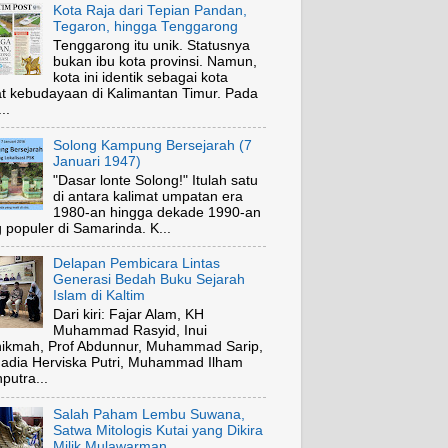
Kota Raja dari Tepian Pandan,
Tegaron, hingga Tenggarong
Tenggarong itu unik. Statusnya
bukan ibu kota provinsi. Namun,
kota ini identik sebagai kota
t kebudayaan di Kalimantan Timur. Pada
..
Solong Kampung Bersejarah (7
Januari 1947)
"Dasar lonte Solong!" Itulah satu
di antara kalimat umpatan era
1980-an hingga dekade 1990-an
 populer di Samarinda. K...
Delapan Pembicara Lintas
Generasi Bedah Buku Sejarah
Islam di Kaltim
Dari kiri: Fajar Alam, KH
Muhammad Rasyid, Inui
ikmah, Prof Abdunnur, Muhammad Sarip,
Fadia Herviska Putri, Muhammad Ilham
putra...
Salah Paham Lembu Suwana,
Satwa Mitologis Kutai yang Dikira
Milik Mulawarman