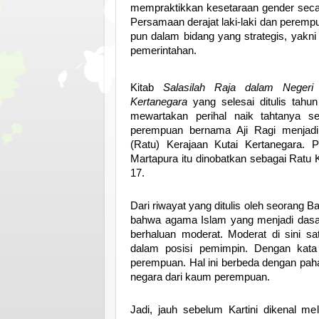
mempraktikkan kesetaraan gender secara
Persamaan derajat laki-laki dan perempu
pun dalam bidang yang strategis, yakni p
pemerintahan.
Kitab
Salasilah Raja dalam Negeri 
Kertanegara
yang selesai ditulis tahu
mewartakan perihal naik tahtanya s
perempuan bernama Aji Ragi menjadi
(Ratu) Kerajaan Kuta
i Kertanegara. 
Martapura itu dinobatkan sebagai Ratu
17.
Dari riwayat yang ditulis oleh seorang 
bahwa agama Islam yang menjadi dasar
berhaluan moderat. Moderat di sini s
dalam posisi pemimpin. Dengan kata l
perempuan. Hal ini berbeda dengan pah
negara dari kaum perempuan.
Jadi, jauh sebelum Kartini dikenal me