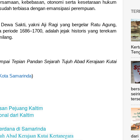
ersamaan, kebebasan, otonomi serta kesetaraan hukum
k sudah terbiasa dengan emansipasi perempuan.
TER
 Dewa Sakti, yakni Aji Ragi yang bergelar Ratu Agung,
 periode 1686–1700, adalah jejak historis yang terekam
milang.
Kert
Teng
ampai Tepian Pandan Sejarah Tujuh Abad Kerajaan Kutai
Kota Samarinda
)
bers
seir
ters
san Pejuang Kaltim
al dari Kaltim
erdana di Samarinda
juh Abad Kerajaan Kutai Kertanegara
dari