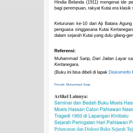
Hindia Belanda (1911) mengenai ide p
bagi perempuan, rakyat Kutai era klasi
Keturunan ke-10 dari Aji Batara Agung
penguasa singgasana Kutai Kertanegara
dalam sejarah Kutai yang dulu gilang-ge
Referensi:
Muhammad Sarip,
Dari Jaitan Layar s
Kertanegara
.
(Buku ini bisa dibeli di lapak
Diskominfo 
Penulis: Muhammad Sarip
Artikel Lainnya:
Seminar dan Bedah Buku Moeis Has
Moeis Hassan Calon Pahlawan Nasion
Tragedi 1950 di Lapangan Kinibalu
Sejarah Peringatan Hari Pahlawan P
Peluncuran dan Diskusi Buku Sejarah Tu