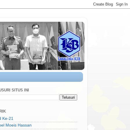
SURI SITUS INI
RIK
d Ke-21
oel Moeis Hassan