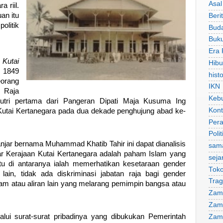
Asal
 riil.
an itu
Beri
olitik
Bud
Buk
Era 
Kutai
Hibu
n 1849
hist
eorang
IKN
 Raja
Keb
Putri pertama dari Pangeran Dipati Maja Kusuma Ing
Kont
 Kutai Kertanegara pada dua dekade penghujung abad ke-
Per
Polit
Banjar bernama Muhammad Khatib Tahir ini dapat dianalisis
sama
 Kerajaan Kutai Kertanegara adalah paham Islam yang
seja
atu di antaranya ialah memerhatikan kesetaraan gender
Tok
ain, tidak ada diskriminasi jabatan raja bagi gender
Trag
am atau aliran lain yang melarang pemimpin bangsa atau
Zam
Zama
lalui surat-surat pribadinya yang dibukukan Pemerintah
Zam