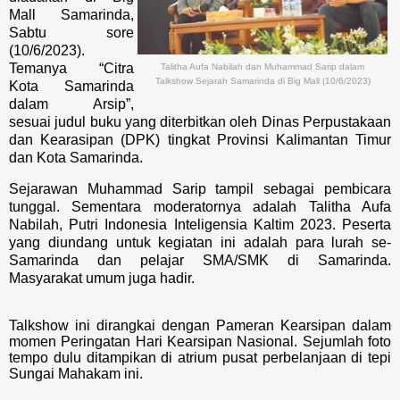
Mall Samarinda,
Sabtu sore
(10/6/2023).
Temanya “Citra
Talitha Aufa Nabilah dan Muhammad Sarip dalam
Talkshow Sejarah Samarinda di Big Mall (10/6/2023)
Kota Samarinda
dalam Arsip”,
sesuai judul buku yang diterbitkan oleh Dinas Perpustakaan
dan Kearasipan (DPK) tingkat Provinsi Kalimantan Timur
dan Kota Samarinda.
Sejarawan Muhammad Sarip tampil sebagai pembicara
tunggal. Sementara moderatornya adalah Talitha Aufa
Nabilah, Putri Indonesia Inteligensia Kaltim 2023. Peserta
yang diundang untuk kegiatan ini adalah para lurah se-
Samarinda dan pelajar SMA/SMK di Samarinda.
Masyarakat umum juga hadir.
Talkshow ini dirangkai dengan Pameran Kearsipan dalam
momen Peringatan Hari Kearsipan Nasional. Sejumlah foto
tempo dulu ditampikan di atrium pusat perbelanjaan di tepi
Sungai Mahakam ini.