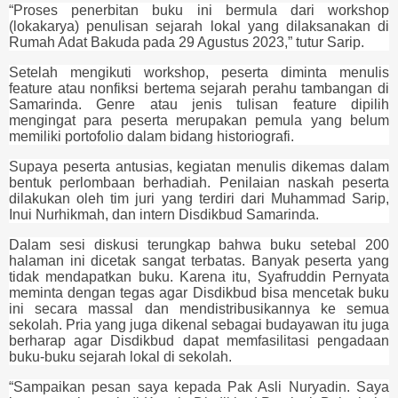
“
Proses penerbitan buku ini bermula dari workshop
(lokakarya) penulisan sejarah lokal yang dilaksanakan di
Rumah Adat Bakuda pada 29 Agustus 2023,” tutur Sarip.
Setelah mengikuti workshop, peserta diminta menulis
feature atau nonfiksi bertema sejarah perahu tambangan di
Samarinda. Genre atau jenis tulisan feature dipilih
mengingat para peserta merupakan pemula yang belum
memiliki portofolio dalam bidang historiografi.
Supaya peserta antusias, kegiatan menulis dikemas dalam
bentuk perlombaan berhadiah. Penilaian naskah peserta
dilakukan oleh tim juri yang terdiri dari Muhammad Sarip,
Inui Nurhikmah, dan intern Disdikbud Samarinda.
Dalam sesi diskusi terungkap bahwa buku setebal 200
halaman ini dicetak sangat terbatas. Banyak peserta yang
tidak mendapatkan buku. Karena itu, Syafruddin Pernyata
meminta dengan tegas agar Disdikbud bisa mencetak buku
ini secara massal dan mendistribusikannya ke semua
sekolah. Pria yang juga dikenal sebagai budayawan itu juga
berharap agar Disdikbud dapat memfasilitasi pengadaan
buku-buku sejarah lokal di sekolah.
“Sampaikan pesan saya kepada Pak Asli Nuryadin. Saya