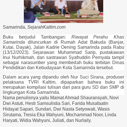
Samarinda,
SejarahKaltim.com
Buku berjudul Tambangan:
Riwayat Perahu Khas
Samarinda
diluncurkan di Rumah Adat Bakuda (Banjar,
Kutai, Dayak), Jalan Kadrie Oening Samarinda pada Rabu
(13/12/2023). Sejarawan Muhammad Sarip, pustakawan
Inui Nurhikmah, dan sastrawan Syafruddin Pernyata tampil
sebagai narasumber yang membedah buku terbitan Dinas
Pendidikan dan Kebudayaan Kota Samarinda tersebut.
Dalam acara yang dipandu oleh Nur Suci Sirana, produser
pelaksana TVRI Kaltim, dipaparkan bahwa buku ini
merupakan kompilasi tulisan dari para guru SD dan SMP di
lingkungan Kota Samarinda.
Nama penulisnya yaitu Mamat Ahmad Shauransyah, Novi
Dwi Astuti, Hesti Samsulistia Sari, Farida Musafaatin
Hidayat Sapari, Sundari, Dwi Nasta Setyowati, Wasis
Sirutama, Tresia Eka Wahyuni, Mochammad Noor, Linda
Haryati, Widia Wahyuni, Juliati, dan Nurlaily.